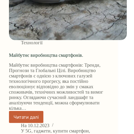
Технології
Майбутнє виробництва смартфонів.
Майбутнє виробництва смартфонів: Тренди,
Прогнози та Глобальні Цілі. Виробництво
смартфонів є однією з ключових галузей
технологічного прогресу, яка постійно
еволюціонує відповідно до змін у смаках
споживачів, технічних можливостей та вимог
ринку. Оглядаючи сучасний ландшафт та
аналізуючи тенденції, можна сформулювати
кілька…
Читати далі
Майбутнє
виробництва
На
10.12.2023
смартфонів.
У
5G
,
гаджети
,
купити смартфон
,