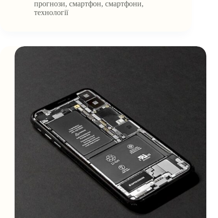
прогнози
,
смартфон
,
смартфони
,
технології