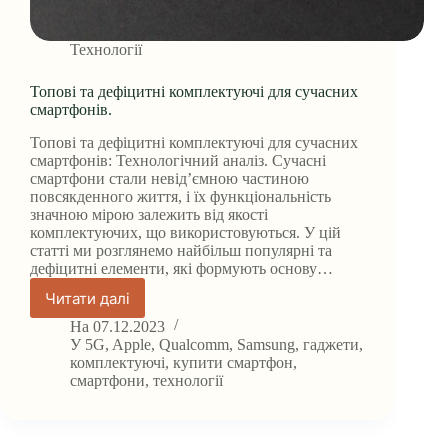
Технології
Топові та дефіцитні комплектуючі для сучасних
смартфонів.
Топові та дефіцитні комплектуючі для сучасних
смартфонів: Технологічний аналіз. Сучасні
смартфони стали невід’ємною частиною
повсякденного життя, і їх функціональність
значною мірою залежить від якості
комплектуючих, що використовуються. У цій
статті ми розглянемо найбільш популярні та
дефіцитні елементи, які формують основу…
Читати далі
Топові
та
На
07.12.2023
дефіцитні
У
5G
,
Apple
,
Qualcomm
,
Samsung
,
гаджети
,
комплектуючі
комплектуючі
,
купити смартфон
,
смартфони
,
технології
для
сучасних
смартфонів.