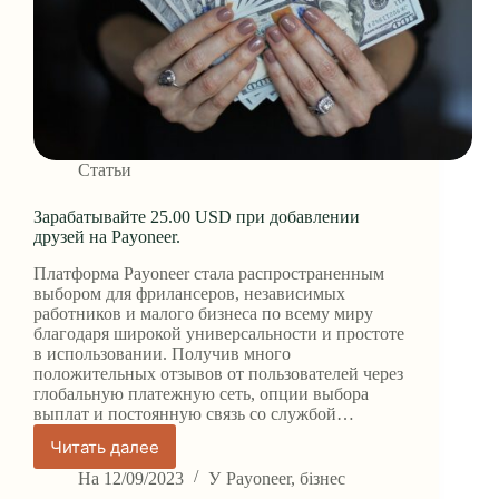
Статьи
Зарабатывайте 25.00 USD при добавлении
друзей на Payoneer.
Платформа Payoneer стала распространенным
выбором для фрилансеров, независимых
работников и малого бизнеса по всему миру
благодаря широкой универсальности и простоте
в использовании. Получив много
положительных отзывов от пользователей через
глобальную платежную сеть, опции выбора
выплат и постоянную связь со службой…
Читать далее
Зарабатывайте
25.00
На
12/09/2023
У
Payoneer
,
бізнес
USD