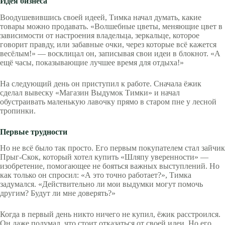
Идея бизнеса
Воодушевившись своей идеей, Тимка начал думать, какие
товары можно продавать. «Волшебные цветы, меняющие цвет в
зависимости от настроения владельца, зеркальце, которое
говорит правду, или забавные очки, через которые всё кажется
весёлым!» — восклицал он, записывая свои идеи в блокнот. «А
ещё часы, показывающие лучшее время для отдыха!»
На следующий день он приступил к работе. Сначала ёжик
сделал вывеску «Магазин Выдумок Тимки» и начал
обустраивать маленькую лавочку прямо в старом пне у лесной
тропинки.
Первые трудности
Но не всё было так просто. Его первым покупателем стал зайчик
Прыг-Скок, который хотел купить «Шляпу уверенности» —
изобретение, помогающее не бояться важных выступлений. Но
как только он спросил: «А это точно работает?», Тимка
задумался. «Действительно ли мои выдумки могут помочь
другим? Будут ли мне доверять?»
Когда в первый день никто ничего не купил, ёжик расстроился.
Он даже подумал, что стоит отказаться от своей идеи. Но его