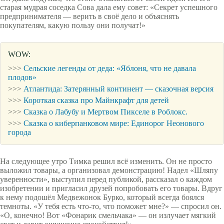
старая мудрая соседка Сова дала ему совет: «Секрет успешного
предпринимателя — верить в своё дело и объяснять
покупателям, какую пользу они получат!»
WOW:
>>>
Сельские легенды от деда: «Яблоня, что не давала
плодов»
>>>
Атлантида: Затерянный континент — сказочная версия
>>>
Короткая сказка про Майнкрафт для детей
>>>
Сказка о Лабубу и Мертвом Пикселе в Роблокс.
>>>
Сказка о киберпанковом мире: Единорог Неонового
города
На следующее утро Тимка решил всё изменить. Он не просто
выложил товары, а организовал демонстрацию! Надел «Шляпу
уверенности», выступил перед публикой, рассказал о каждом
изобретении и пригласил друзей попробовать его товары. Вдруг
к нему подошёл Медвежонок Бурко, который всегда боялся
темноты. «У тебя есть что-то, что поможет мне?» — спросил он.
«О, конечно! Вот «Фонарик смельчака» — он излучает мягкий