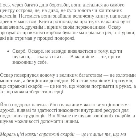
І ось, через багато днів боротьби, вони дісталися до самого
центру острова, де, на диво, не було золота чи коштовних
каменів. Натомість вони знайшли величезну книгу, написану
древнім магістом. Книга розповідала про те, як важливо бути
відважним, дружнім і вірним своїм переконанням. Оскар
зрозумів: справжнім скарбом була не матеріальна річ, а ті уроки,
які він отримав у процесі подорожі.
Скарб, Оскаре, не завжди виявляється в тому, що ти
шукаєш, — сказав птах. — Важливіше — те, що ти
знаходиш у себе.
Оскар повернувся додому з великим багатством — не золотими
монетами, а безцінним досвідом. Він став мудрішим і зрозумів,
що справжні скарби — це не те, що можна потримати в руках, а
те, що можна зберегти в серці.
Його подорож навчила його важливим життєвим цінностям:
дружбі, відвазі та здатності знаходити внутрішні ресурси для
подолання труднощів. Він більше не шукав зовнішніх скарбів, а
шукав можливості допомогти іншим.
Мораль цієї казки: справжні скарби — це не лише те, що ми