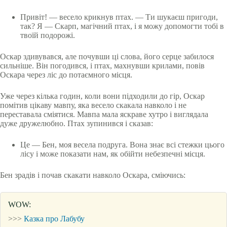
Привіт! — весело крикнув птах. — Ти шукаєш пригоди,
так? Я — Скарп, магічний птах, і я можу допомогти тобі в
твоїй подорожі.
Оскар здивувався, але почувши ці слова, його серце забилося
сильніше. Він погодився, і птах, махнувши крилами, повів
Оскара через ліс до потаємного місця.
Уже через кілька годин, коли вони підходили до гір, Оскар
помітив цікаву мавпу, яка весело скакала навколо і не
переставала сміятися. Мавпа мала яскраве хутро і виглядала
дуже дружелюбно. Птах зупинився і сказав:
Це — Бен, моя весела подруга. Вона знає всі стежки цього
лісу і може показати нам, як обійти небезпечні місця.
Бен зрадів і почав скакати навколо Оскара, сміючись:
WOW:
>>>
Казка про Лабубу