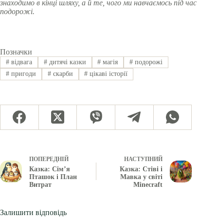
знаходимо в кінці шляху, а й те, чого ми навчаємось під час
подорожі.
Позначки
#
відвага
#
дитячі казки
#
магія
#
подорожі
#
пригоди
#
скарби
#
цікаві історії
ПОПЕРЕДНІЙ
НАСТУПНИЙ
Казка: Сім’я
Казка: Стіві і
Пташок і План
Мавка у світі
Витрат
Minecraft
Залишити відповідь