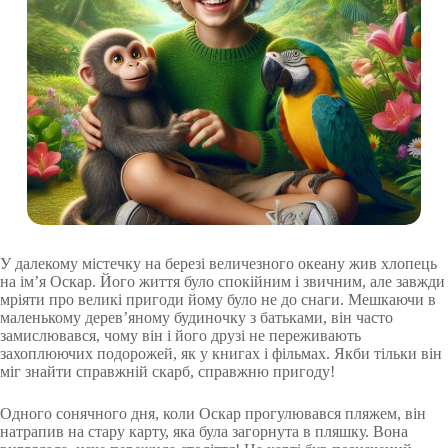
У далекому містечку на березі величезного океану жив хлопець
на ім’я Оскар. Його життя було спокійним і звичним, але завжди
мріяти про великі пригоди йому було не до снаги. Мешкаючи в
маленькому дерев’яному будиночку з батьками, він часто
замислювався, чому він і його друзі не переживають
захоплюючих подорожей, як у книгах і фільмах. Якби тільки він
міг знайти справжній скарб, справжню пригоду!
Одного сонячного дня, коли Оскар прогулювався пляжем, він
натрапив на стару карту, яка була загорнута в пляшку. Вона