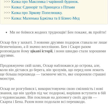
>>>
Казка про Максимка і чарівний будинок.
>>>
Казка: Єдиноріг та Принцеса з Пітьми
>>>
Казка про Зіркову Попелюшку.
>>>
Казка: Маленька Бджілка та її Бізнес-Мед
Ми не боїмося жодних труднощів! Бен покаже, як пройти!
Оскар був у захваті. З новими друзями подорож ставала не лише
безпечнішою, а й значно веселішою. Бен і Скарп разом
розповідали йому
цікаві історії
, і вони швидко стали хорошими
друзями.
Продовжуючи свій шлях, Оскар наближався до острова, але,
коли він дістався до берега, він зрозумів, що перед ним лежить
ще більша перешкода — таємниче місто, яке охороняли страшні
монстри.
Оскар не розгубився і, використовуючи свою сміливість і нові
знання, що він здобув під час подорожі, вирішив вступити в бій
з чудовиськами. Він покликав на допомогу своїх друзів —
Скарпа і Бена. Разом вони подолали всі перешкоди.