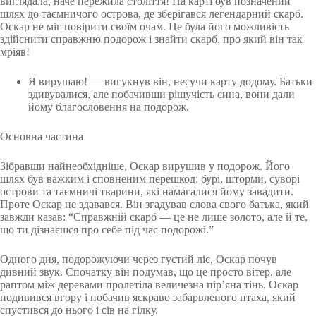
виглядала, наче пережила століття! На карті був позначений
шлях до таємничого острова, де зберігався легендарний скарб.
Оскар не міг повірити своїм очам. Це була його можливість
здійснити справжню подорож і знайти скарб, про який він так
мріяв!
Я вирушаю! — вигукнув він, несучи карту додому. Батьки
здивувалися, але побачивши рішучість сина, вони дали
йому благословення на подорож.
Основна частина
Зібравши найнеобхідніше, Оскар вирушив у подорож. Його
шлях був важким і сповненим перешкод: бурі, шторми, суворі
острови та таємничі тварини, які намагалися йому завадити.
Проте Оскар не здавався. Він згадував слова свого батька, який
завжди казав: “Справжній скарб — це не лише золото, але й те,
що ти дізнаєшся про себе під час подорожі.”
Одного дня, подорожуючи через густий ліс, Оскар почув
дивний звук. Спочатку він подумав, що це просто вітер, але
раптом між деревами пролетіла величезна пір’яна тінь. Оскар
подивився вгору і побачив яскраво забарвленого птаха, який
спустився до нього і сів на гілку.