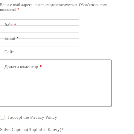
Ваша e-mail адреса не оприлюднюватиметься.
Обов’язкові поля
позначені
*
Ім’я
*
Email
*
Сайт
Додати коментар
*
I accept the
Privacy Policy
Solve Captcha(Вирішіть Капчу)*