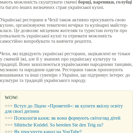
мають можливість скуштувати смачні
борщі, вареники, голубці
та багато інших визначних страв української кухні.
Українські ресторани в Чехії також активно просувають свою
кухню, організовуючи тематичні вечірки та кулінарні майстер-
класи. Це дозволяє місцевим жителям та туристам почути про
унікальність української кухні та отримати можливість
самостійно випробувати та вивчити рецепти.
Чехи, які відвідують українські ресторани, зацікавлені не тільки
у смачній їжі, але й у знаннях про українську культуру та
традиції. Вони захоплюються українськими народними танцями,
музикою та народним одягом. Ресторани також пропонують
вишиванки та інші сувеніри з України, що підтримує інтерес до
культури та традицій українського народу.
WOW:
>>>
Вступ до Ліцею «Прометей»: як купити якісну освіту
для своєї дитини
>>>
Психологія казок: як вони формують світогляд дітей
>>>
Sibirische Knödel. So bereiten Sie den Teig zu?
>>>
Як просунути канал на YouTube?