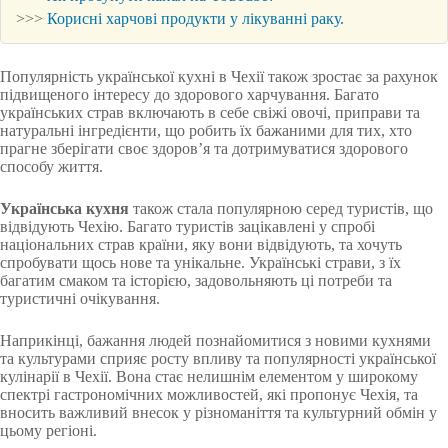
>>>
Корисні харчові продукти у лікуванні раку.
Популярність української кухні в Чехії також зростає за рахунок
підвищеного інтересу до здорового харчування. Багато
українських страв включають в себе свіжі овочі, приправи та
натуральні інгредієнти, що робить їх бажаними для тих, хто
прагне зберігати своє здоров’я та дотримуватися здорового
способу життя.
Українська кухня
також стала популярною серед туристів, що
відвідують Чехію. Багато туристів зацікавлені у спробі
національних страв країни, яку вони відвідують, та хочуть
спробувати щось нове та унікальне. Українські страви, з їх
багатим смаком та історією, задовольняють ці потреби та
туристичні очікування.
Наприкінці, бажання людей познайомитися з новими кухнями
та культурами сприяє росту впливу та популярності української
кулінарії в Чехії. Вона стає нелишнім елементом у широкому
спектрі гастрономічних можливостей, які пропонує Чехія, та
вносить важливий внесок у різноманіття та культурний обмін у
цьому регіоні.