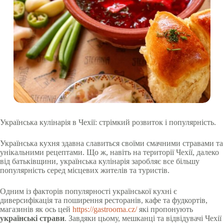
Українська кулінарія в Чехії: стрімкий розвиток і популярність.
Українська кухня здавна славиться своїми смачними стравами та
унікальними рецептами. Що ж, навіть на території Чехії, далеко
від батьківщини, українська кулінарія заробляє все більшу
популярність серед місцевих жителів та туристів.
Одним із факторів популярності української кухні є
диверсифікація та поширення ресторанів, кафе та фудкортів,
магазинів як ось цей
https://gastrooma.cz/
які пропонують
українські страви
. Завдяки цьому, мешканці та відвідувачі Чехії