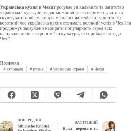
Українська кухня в Чехії
просуває унікальність та багатство
української культури, надає можливість експериментувати та
скуштувати нові смаки для місцевих жителів та туристів. За
короткий час українська кухня отримала великий успіх в Чехії та
продовжує заслужено набирати популярність серед всіх
шанувальників гастрономії та культури, які приїжджають до
Чехії.
Позначки
#
кулінарія
#
кухня
#
українські страви
#
Чехія
ПОПЕРЕДНІЙ
НАСТУПНИЙ
Sibirische Knödel.
Кава - переваги та
So bereiten Sie den