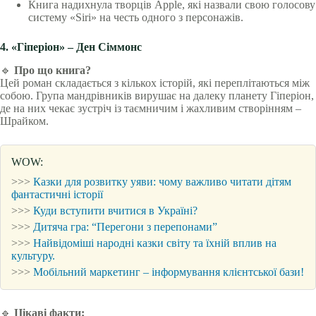
Книга надихнула творців Apple, які назвали свою голосову
систему «Siri» на честь одного з персонажів.
4. «Гіперіон» – Ден Сіммонс
🔹
Про що книга?
Цей роман складається з кількох історій, які переплітаються між
собою. Група мандрівників вирушає на далеку планету Гіперіон,
де на них чекає зустріч із таємничим і жахливим створінням –
Шрайком.
WOW:
>>>
Казки для розвитку уяви: чому важливо читати дітям
фантастичні історії
>>>
Куди вступити вчитися в Україні?
>>>
Дитяча гра: “Перегони з перепонами”
>>>
Найвідоміші народні казки світу та їхній вплив на
культуру.
>>>
Мобільний маркетинг – інформування клієнтської бази!
🔹
Цікаві факти: