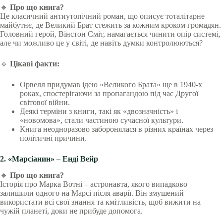
🔹
Про що книга?
Це класичний антиутопічний роман, що описує тоталітарне
майбутнє, де Великий Брат стежить за кожним кроком громадян.
Головний герой, Вінстон Сміт, намагається чинити опір системі,
але чи можливо це у світі, де навіть думки контролюються?
🔹
Цікаві факти:
Орвелл придумав ідею «Великого Брата» ще в 1940-х
роках, спостерігаючи за пропагандою під час Другої
світової війни.
Деякі терміни з книги, такі як «двозначність» і
«новомова», стали частиною сучасної культури.
Книга неодноразово заборонялася в різних країнах через
політичні причини.
2. «Марсіанин» – Енді Вейр
🔹
Про що книга?
Історія про Марка Вотні – астронавта, якого випадково
залишили одного на Марсі після аварії. Він змушений
використати всі свої знання та кмітливість, щоб вижити на
чужій планеті, доки не прибуде допомога.