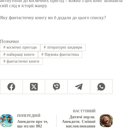
антиутопій до космічних пригод – кожна з цих книг залишила
свій слід в історії жанру.
Яку фантастичну книгу ви б додали до цього списку?
Позначки
#
космічні пригоди
#
літературні шедеври
#
найкращі книги
#
Наукова фантастика
#
фантастичні книги
НАСТУПНИЙ
ПОПЕРЕДНІЙ
Дитячі перли.
Анекдоти про те,
Анекдоти. Смішні
що муляє 002
висловлювання