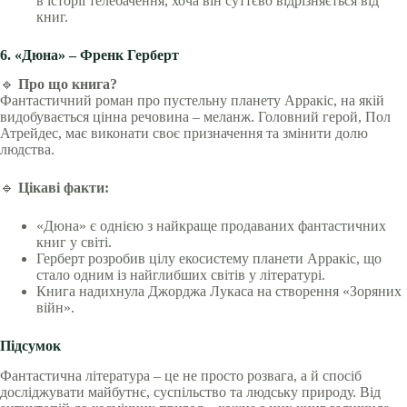
в історії телебачення, хоча він суттєво відрізняється від
книг.
6. «Дюна» – Френк Герберт
🔹
Про що книга?
Фантастичний роман про пустельну планету Арракіс, на якій
видобувається цінна речовина – меланж. Головний герой, Пол
Атрейдес, має виконати своє призначення та змінити долю
людства.
🔹
Цікаві факти:
«Дюна» є однією з найкраще продаваних фантастичних
книг у світі.
Герберт розробив цілу екосистему планети Арракіс, що
стало одним із найглибших світів у літературі.
Книга надихнула Джорджа Лукаса на створення «Зоряних
війн».
Підсумок
Фантастична література – це не просто розвага, а й спосіб
досліджувати майбутнє, суспільство та людську природу. Від