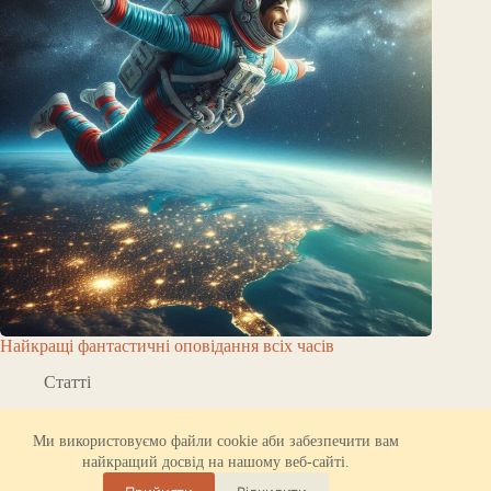
Найкращі фантастичні оповідання всіх часів
Статті
Про ORBK.NET
Надійний хостинг
Ми використовуємо файли cookie аби забезпечити вам
Політика конфіденційності
найкращий досвід на нашому веб-сайті.
Всі права захищено © 2026 - ORBK.NET. Уся інформація
на даному сайті надається виключно в довідкових або