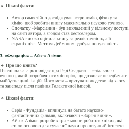
🔹
Цікаві факти:
Автор самостійно досліджував астрономію, фізику та
хімію, щоб зробити книгу максимально науково точною.
Спочатку «Марсіанин» був викладений у вільному доступі
на сайті автора, а згодом став бестселером.
NASA високо оцінила книгу за реалістичність, а її
екранізація з Меттом Деймоном здобула популярність.
3. «Фундація» – Айзек Азімов
🔹
Про що книга?
Ця епічна сага розповідає про Гері Селдона – геніального
вченого, який розробляє психоісторію, що дозволяє передбачити
майбутнє цивілізацій. Його мета – врятувати людство від хаосу
та занепаду після падіння Галактичної імперії.
🔹
Цікаві факти:
Серія «Фундація» вплинула на багато науково-
фантастичних фільмів, включаючи «Зоряні війни».
Айзек Азімов розробив три «закони робототехніки», які
стали основою для сучасної науки про штучний інтелект.