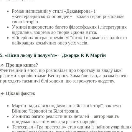
Роман написаний у стилі «Декамерона» і
«Кентерберійських оповідей» – кожен герой розповідає
свою історію.
У книзі використано багато філософських і літературних
відсилань, зокрема до творів Джона Кітса.
«Гіперіон» виграв премію «Г’юго» і вважається однією з
найкращих космічних опер усіх часів.
5. «Пісня льоду й полум’я» – Джордж Р. Р. Мартін
🔹
Про що книга?
Фентезійний епос, що розповідає про боротьбу за владу між
різними королівствами Вестеросу. Зима близько, а разом із нею
приходять таємничі білі ходоки, що загрожують людству.
🔹
Цікаві факти:
Мартін надихався подіями англійської історії, зокрема
Війною Червоної та Білої троянд.
У книгах багато реалістичних деталей – автор навіть
придумав власні мови для різних народів.
Телесеріал «Гра престолів» став одним із найпопулярніших